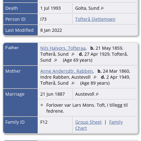
Death
1 Jul 1993
Golta, Sund
Person ID
I73
Tofterå Slettemoen
Last Modified
8 Jan 2022
Father
Nils Halvors. Tofteraa
,
b.
21 May 1859,
Tofterå, Sund
d.
27 Apr 1929, Tofterå,
Sund
(Age 69 years)
Mother
Anne Andersdtr. Rabben
,
b.
24 Mar 1860,
Indre Rabben, Austevoll
d.
2 Apr 1949,
Tofterå, Sund
(Age 89 years)
Marriage
21 Jun 1887
Austevoll
Forlover var Lars Mons. Toft, i tillegg til
fedrene.
Family ID
F12
Group Sheet
|
Family
Chart