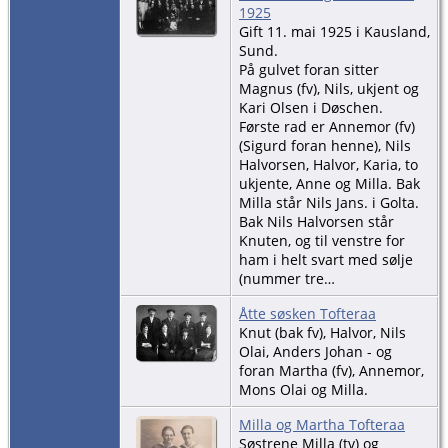
1925
Gift 11. mai 1925 i Kausland,
Sund.
På gulvet foran sitter
Magnus (fv), Nils, ukjent og
Kari Olsen i Døschen.
Første rad er Annemor (fv)
(Sigurd foran henne), Nils
Halvorsen, Halvor, Karia, to
ukjente, Anne og Milla. Bak
Milla står Nils Jans. i Golta.
Bak Nils Halvorsen står
Knuten, og til venstre for
ham i helt svart med sølje
(nummer tre…
Åtte søsken Tofteraa
Knut (bak fv), Halvor, Nils
Olai, Anders Johan - og
foran Martha (fv), Annemor,
Mons Olai og Milla.
Milla og Martha Tofteraa
Søstrene Milla (tv) og