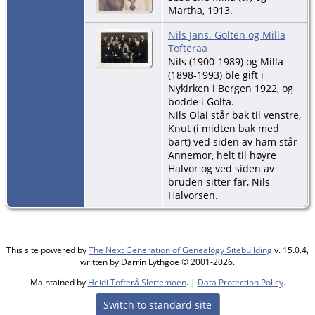
Martha, 1913.
Nils Jans. Golten og Milla
Tofteraa
Nils (1900-1989) og Milla
(1898-1993) ble gift i
Nykirken i Bergen 1922, og
bodde i Golta.
Nils Olai står bak til venstre,
Knut (i midten bak med
bart) ved siden av ham står
Annemor, helt til høyre
Halvor og ved siden av
bruden sitter far, Nils
Halvorsen.
This site powered by
The Next Generation of Genealogy Sitebuilding
v. 15.0.4,
written by Darrin Lythgoe © 2001-2026.
Maintained by
Heidi Tofterå Slettemoen
. |
Data Protection Policy
.
Switch to standard site