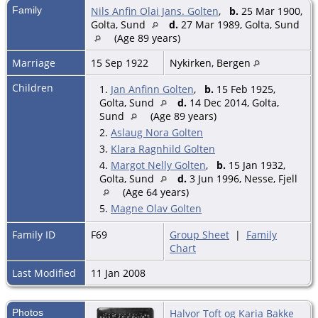
Family
Nils Anfin Olai Jans. Golten
,
b.
25 Mar 1900,
Golta, Sund
d.
27 Mar 1989, Golta, Sund
(Age 89 years)
Marriage
15 Sep 1922
Nykirken, Bergen
Children
1.
Jan Anfinn Golten
,
b.
15 Feb 1925,
Golta, Sund
d.
14 Dec 2014, Golta,
Sund
(Age 89 years)
2.
Aslaug Nora Golten
3.
Klara Ragnhild Golten
4.
Margot Nelly Golten
,
b.
15 Jan 1932,
Golta, Sund
d.
3 Jun 1996, Nesse, Fjell
(Age 64 years)
5.
Magne Olav Golten
Family ID
F69
Group Sheet
|
Family
Chart
Last Modified
11 Jan 2008
Photos
Halvor Toft og Karia Bakke