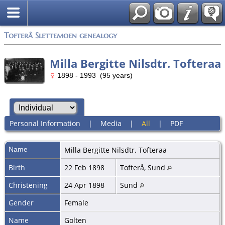
Tofterå Slettemoen genealogy
Milla Bergitte Nilsdtr. Tofteraa
1898 - 1993 (95 years)
Personal Information
|
Media
|
All
|
PDF
Name
Milla Bergitte Nilsdtr.
Tofteraa
Birth
22 Feb 1898
Tofterå, Sund
Christening
24 Apr 1898
Sund
Gender
Female
Name
Golten