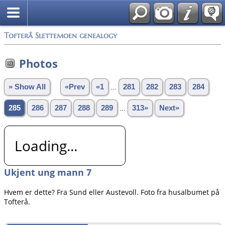
Tofterå Slettemoen genealogy
Photos
» Show All
«Prev
«1
...
281
282
283
284
285
286
287
288
289
...
313»
Next»
Loading...
Ukjent ung mann 7
Hvem er dette? Fra Sund eller Austevoll. Foto fra husalbumet på
Tofterå.