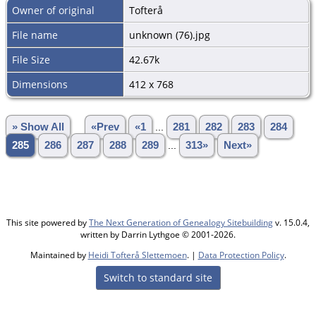
Owner of original
Tofterå
File name
unknown (76).jpg
File Size
42.67k
Dimensions
412 x 768
» Show All
«Prev
«1
...
281
282
283
284
285
286
287
288
289
...
313»
Next»
This site powered by
The Next Generation of Genealogy Sitebuilding
v. 15.0.4,
written by Darrin Lythgoe © 2001-2026.
Maintained by
Heidi Tofterå Slettemoen
. |
Data Protection Policy
.
Switch to standard site